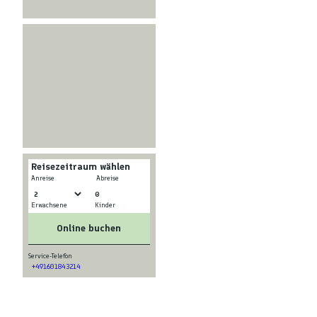
Reisezeitraum wählen
-
Anreise
Abreise
0
Erwachsene
Kinder
Online buchen
Service-Telefon
+491601843214