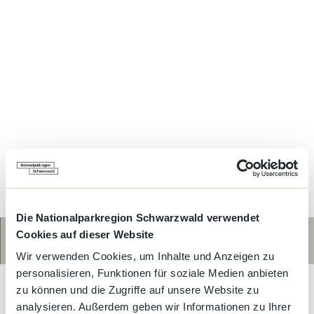
Die Nationalparkregion Schwarzwald verwendet
Cookies auf dieser Website
Lehne dich zurück und entspanne dich – in dieser
Route
Anrufen
Website
Wir verwenden Cookies, um Inhalte und Anzeigen zu
familienfreundlichen, stilvollen Unterkunft. Im schönen
personalisieren, Funktionen für soziale Medien anbieten
Renchtal am Rande des Nordschwarzwaldes, ruhig gelegen und
zu können und die Zugriffe auf unsere Website zu
doch in nur 7 Autominuten auf der A5. Ausgangspunkt für
zahlreiche Wander- und Mountainbiketouren. Für Kultur- und
analysieren. Außerdem geben wir Informationen zu Ihrer