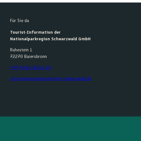
Für Sie da
Tourist-Information der
Nationalparkregion Schwarzwald GmbH
Ruhestein 1
72270 Baiersbronn
+49 7442-18016-20
service@nationalparkregion-schwarzwald.de
F
Y
I
K
a
o
n
o
c
u
s
m
e
t
t
o
b
u
a
o
o
b
g
t
o
e
r
k
a
m