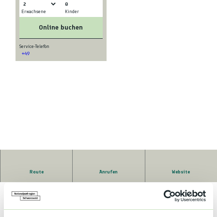
0
Erwachsene
Kinder
Online buchen
Service-Telefon
+49
Route
Anrufen
Website
Guter Ausgangspunkt für Rad-Wander-Motorradtouren; Bodensee
Schwäbische Alb, Schweiz, Elsass, Rust, Garage für Biker.Pergola
mit Grill, Tischtennis