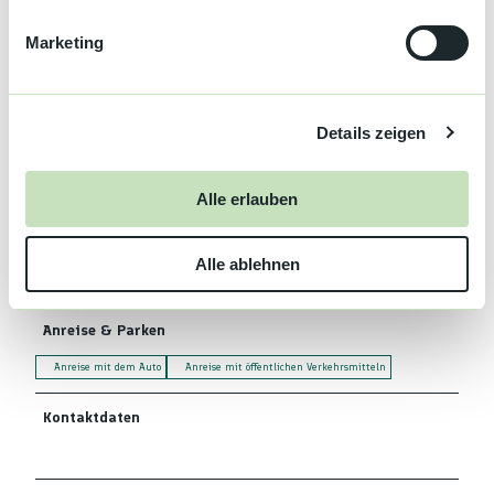
i
Entfernung zum Bahnhof: 12.000 m
g
Marketing
u
Entfernung zum Flughafen: 90.000 m
n
g
Parkplätze
Details zeigen
s
a
Parkplatz
u
Alle erlauben
s
Ausstattung
w
Alle ablehnen
a
Terrasse
h
l
Anreise & Parken
Anreise mit dem Auto
Anreise mit öffentlichen Verkehrsmitteln
Kontaktdaten