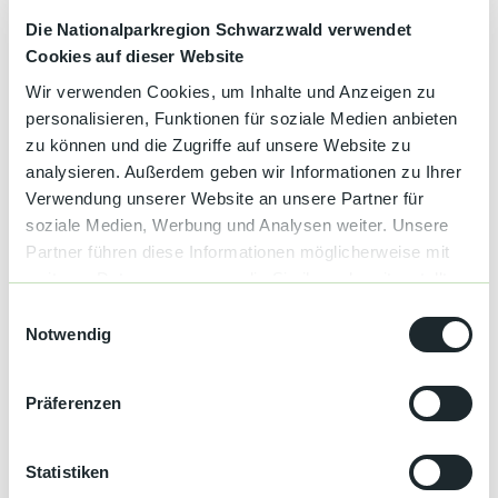
Die Nationalparkregion Schwarzwald verwendet
Preise & Verfügbarkeit
Cookies auf dieser Website
Wir verwenden Cookies, um Inhalte und Anzeigen zu
personalisieren, Funktionen für soziale Medien anbieten
zu können und die Zugriffe auf unsere Website zu
analysieren. Außerdem geben wir Informationen zu Ihrer
Gut zu wissen
Verwendung unserer Website an unsere Partner für
soziale Medien, Werbung und Analysen weiter. Unsere
Partner führen diese Informationen möglicherweise mit
Allgemeine Informationen
weiteren Daten zusammen, die Sie ihnen bereitgestellt
haben oder die sie im Rahmen Ihrer Nutzung der Dienste
Haustiere auf Anfrage
E
gesammelt haben.
Notwendig
i
Liegewiese
n
w
Präferenzen
i
Garten
l
Entfernung
l
Statistiken