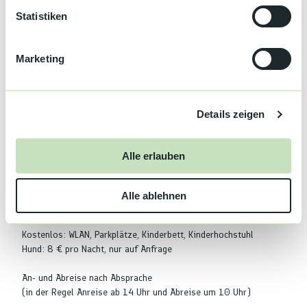
Ausstattung
l
Statistiken
i
Nichtraucher Betrieb
g
Marketing
u
Wireless-Lan
n
g
Zahlungsmöglichkeiten
Details zeigen
s
Barzahlung, Überweisung
a
u
Alle erlauben
Anreise & Parken
s
w
Anreise mit dem Auto
Anreise mit öffentlichen Verkehrsmitteln
Alle ablehnen
a
Weitere Infos
h
l
Kostenlos: WLAN, Parkplätze, Kinderbett, Kinderhochstuhl
Hund: 8 € pro Nacht, nur auf Anfrage
An- und Abreise nach Absprache
(in der Regel Anreise ab 14 Uhr und Abreise um 10 Uhr)