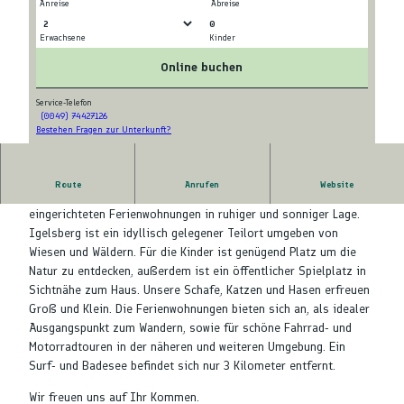
Anreise
Abreise
0
Erwachsene
Kinder
E
H
i
e
Online buchen
n
r
g
z
Service-Telefon
(0049) 74427126
a
l
Bestehen Fragen zur Unterkunft?
H
n
i
a
g
c
u
h
Route
Anrufen
Website
s
Genießen Sie Ihren Urlaub in unseren zwei gemütlich
W
a
eingerichteten Ferienwohnungen in ruhiger und sonniger Lage.
i
n
Igelsberg ist ein idyllisch gelegener Teilort umgeben von
l
s
Wiesen und Wäldern. Für die Kinder ist genügend Platz um die
l
i
Natur zu entdecken, außerdem ist ein öffentlicher Spielplatz in
k
c
Sichtnähe zum Haus. Unsere Schafe, Katzen und Hasen erfreuen
o
h
Groß und Klein. Die Ferienwohnungen bieten sich an, als idealer
m
t
Ausgangspunkt zum Wandern, sowie für schöne Fahrrad- und
m
Motorradtouren in der näheren und weiteren Umgebung. Ein
e
Surf- und Badesee befindet sich nur 3 Kilometer entfernt.
n
Wir freuen uns auf Ihr Kommen.