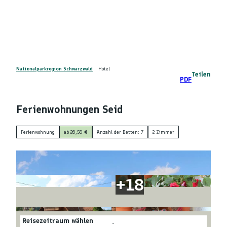
Z
DE
u
Telefon
Suche
m
I
n
h
a
Nationalparkregion Schwarzwald
Hotel
Teilen
PDF
l
t
Ferienwohnungen Seid
Ferienwohnung
ab 20,50 €
Anzahl der Betten: 7
2 Zimmer
Reisezeitraum wählen
-