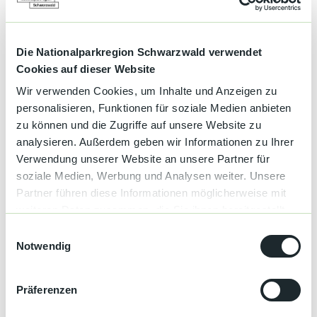
Kapazität
Anzahl Betten
7
Die Nationalparkregion Schwarzwald verwendet
Gesamtzahl der Zimmer
2
Cookies auf dieser Website
Wir verwenden Cookies, um Inhalte und Anzeigen zu
Parkplätze
personalisieren, Funktionen für soziale Medien anbieten
zu können und die Zugriffe auf unsere Website zu
Parkplatz
analysieren. Außerdem geben wir Informationen zu Ihrer
Verwendung unserer Website an unsere Partner für
Erreichbarkeit / Lage
soziale Medien, Werbung und Analysen weiter. Unsere
Partner führen diese Informationen möglicherweise mit
Ortsrand
weiteren Daten zusammen, die Sie ihnen bereitgestellt
haben oder die sie im Rahmen Ihrer Nutzung der Dienste
E
Waldnähe
gesammelt haben.
Notwendig
i
n
Sprachkenntnisse
w
Präferenzen
Deutsch, Englisch
i
l