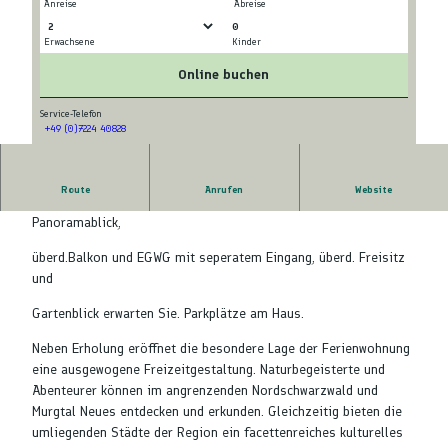
Anreise
Abreise
0
Erwachsene
Kinder
© tomas
© tomas
Online buchen
Service-Telefon
+49 (0)7224 40828
© tomas
Route
Anrufen
Website
Zwei komfortable FEWO in ruhiger Lage. DGWG mit
Panoramablick,
überd.Balkon und EGWG mit seperatem Eingang, überd. Freisitz
und
Gartenblick erwarten Sie. Parkplätze am Haus.
Neben Erholung eröffnet die besondere Lage der Ferienwohnung
eine ausgewogene Freizeitgestaltung. Naturbegeisterte und
Abenteurer können im angrenzenden Nordschwarzwald und
Murgtal Neues entdecken und erkunden. Gleichzeitig bieten die
umliegenden Städte der Region ein facettenreiches kulturelles