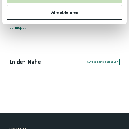
w
Alle ablehnen
a
Organisation
h
l
Lohospo.
In der Nähe
Auf der Karte anschauen