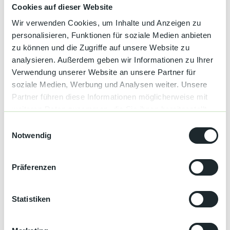
Privatparkplätze und eine rund um die Uhr besetzte Rezeption.
Cookies auf dieser Website
Wenn Sie die Gegend erkunden möchten, finden Sie in der
Umgebung Möglichkeiten zum Fahrradfahren. Die
Wir verwenden Cookies, um Inhalte und Anzeigen zu
Sehenswürdigkeit Kongresshaus Baden-Baden liegt 6,1 km von
personalisieren, Funktionen für soziale Medien anbieten
der Unterkunft Ferienwohnung Habitat entfernt, während die
zu können und die Zugriffe auf unsere Website zu
Sehenswürdigkeit Bahnhof Baden-Baden 11 km von der
analysieren. Außerdem geben wir Informationen zu Ihrer
Unterkunft entfernt ist. Der nächstgelegene Flughafen ist der
Verwendung unserer Website an unsere Partner für
Flughafen Karlsruhe/Baden-Baden, 20 km von der Unterkunft
soziale Medien, Werbung und Analysen weiter. Unsere
Ferienwohnung Habitat entfernt.
Partner führen diese Informationen möglicherweise mit
weiteren Daten zusammen, die Sie ihnen bereitgestellt
haben oder die sie im Rahmen Ihrer Nutzung der Dienste
E
Preise & Verfügbarkeit
gesammelt haben.
Notwendig
i
n
w
Präferenzen
i
l
Gut zu wissen
l
Statistiken
i
g
Allgemeine Informationen