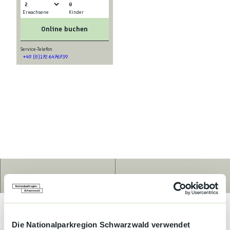
0
Erwachsene
Kinder
Online buchen
Service-Telefon
+49 (0)172 6476739
Route
Anrufen
Mit kostenlosen Fahrrädern, einem Garten und einer Terrasse
bietet die Unterkunft Ferienwohnung Habitat
Übernachtungsmöglichkeiten in Gaggenau mit kostenlosem
WLAN und Gartenblick. Diese Ferienwohnung bietet kostenlose
Die Nationalparkregion Schwarzwald verwendet