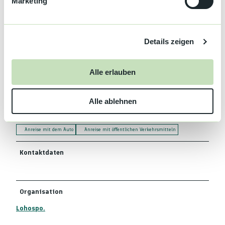
Marketing
u
n
Fahrradverleih
g
Details zeigen
s
Garten
a
u
Ausstattung
Alle erlauben
s
w
Terrasse
Alle ablehnen
a
Anreise & Parken
h
l
Anreise mit dem Auto
Anreise mit öffentlichen Verkehrsmitteln
Kontaktdaten
Organisation
Lohospo.