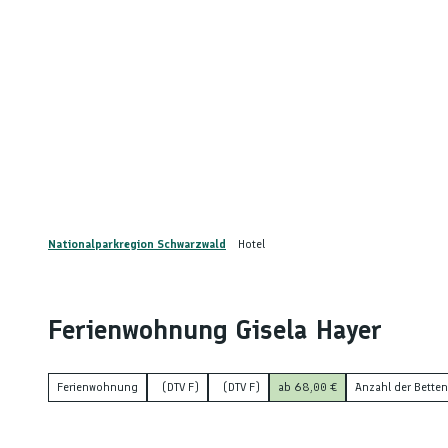
Z
u
nstaltungskalender
Kontakt
m
DE
Menü
Telefon
Suche
I
n
h
a
l
t
Nationalparkregion Schwarzwald
Hotel
Ferienwohnung Gisela Hayer
Ferienwohnung
(DTV F)
(DTV F)
ab 68,00 €
Anzahl der Betten