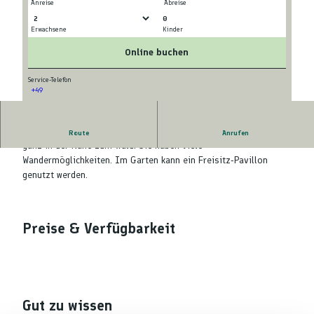
Anreise
Abreise
0
Erwachsene
Kinder
© tomas
© tomas
Online buchen
Service-Telefon
+49
© tomas
Die gemütliche Ferienwohnung befindet sich in ruhiger Lage,
Route
Anrufen
ganz in der Nähe zum Wald. Sie haben viele
Wandermöglichkeiten. Im Garten kann ein Freisitz-Pavillon
genutzt werden.
Preise & Verfügbarkeit
Gut zu wissen