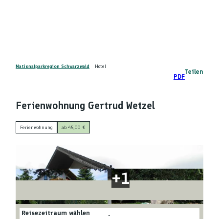
Z
DE
u
Telefon
Suche
m
I
n
h
a
Nationalparkregion Schwarzwald
Hotel
Teilen
PDF
l
t
Ferienwohnung Gertrud Wetzel
Ferienwohnung
ab 45,00 €
Reisezeitraum wählen
-