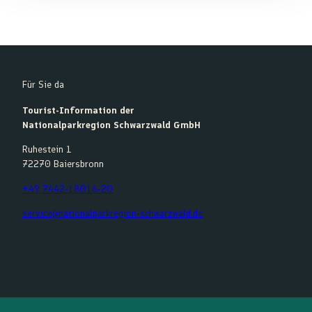
Für Sie da
Tourist-Information der
Nationalparkregion Schwarzwald GmbH
Ruhestein 1
72270 Baiersbronn
+49 7442-18016-20
service@nationalparkregion-schwarzwald.de
F
Y
I
K
a
o
n
o
c
u
s
m
e
t
t
o
b
u
a
o
o
b
g
t