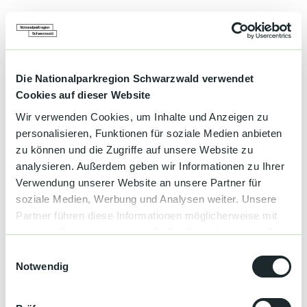
Allgemeine Informationen
Liegewiese
Die Nationalparkregion Schwarzwald verwendet
Cookies auf dieser Website
Garten
Wir verwenden Cookies, um Inhalte und Anzeigen zu
personalisieren, Funktionen für soziale Medien anbieten
Entfernung
zu können und die Zugriffe auf unsere Website zu
analysieren. Außerdem geben wir Informationen zu Ihrer
Entfernung zum Bahnhof: 1.700 m
Verwendung unserer Website an unsere Partner für
soziale Medien, Werbung und Analysen weiter. Unsere
Parkplätze
Partner führen diese Informationen möglicherweise mit
weiteren Daten zusammen, die Sie ihnen bereitgestellt
Parkplatz
haben oder die sie im Rahmen Ihrer Nutzung der Dienste
E
gesammelt haben.
Notwendig
i
Zahlungsmöglichkeiten
n
Barzahlung
w