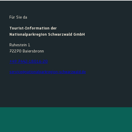
Für Sie da
Tourist-Information der
Nationalparkregion Schwarzwald GmbH
Ruhestein 1
72270 Baiersbronn
+49 7442-18016-20
service@nationalparkregion-schwarzwald.de
F
Y
I
K
a
o
n
o
c
u
s
m
e
t
t
o
b
u
a
o
o
b
g
t
o
e
r
k
a
m