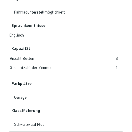
n
b
Fahrradunterstellmöglichkeit
e
r
g
Sprachkenntnisse
Englisch
Kapazität
Anzahl Betten
2
Gesamtzahl der Zimmer
1
Parkplätze
Garage
Klassifizierung
Schwarzwald Plus