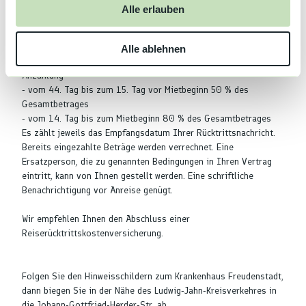
u
verpflichtet.
Alle erlauben
s
- vom Tag des Zahlungseinganges der Anzahlung durch den
Mieter bis zum 90. Tag vor Mietbeginn 20 €
w
Bearbeitungsgebühr.
Alle ablehnen
a
- vom 89. Tag bis zum 45. Tag vor Mietbeginn Höhe der
h
Anzahlung
l
- vom 44. Tag bis zum 15. Tag vor Mietbeginn 50 % des
Gesamtbetrages
- vom 14. Tag bis zum Mietbeginn 80 % des Gesamtbetrages
Es zählt jeweils das Empfangsdatum Ihrer Rücktrittsnachricht.
Bereits eingezahlte Beträge werden verrechnet. Eine
Ersatzperson, die zu genannten Bedingungen in Ihren Vertrag
eintritt, kann von Ihnen gestellt werden. Eine schriftliche
Benachrichtigung vor Anreise genügt.
Wir empfehlen Ihnen den Abschluss einer
Reiserücktrittskostenversicherung.
Folgen Sie den Hinweisschildern zum Krankenhaus Freudenstadt,
dann biegen Sie in der Nähe des Ludwig-Jahn-Kreisverkehres in
die Johann-Gottfried-Herder-Str. ab.