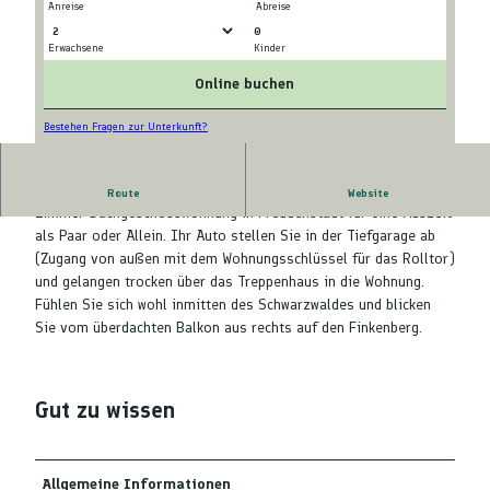
Anreise
Abreise
0
Erwachsene
Kinder
L
A
o
u
Online buchen
g
s
o
s
Bestehen Fragen zur Unterkunft?
i
H
c
a
Sehr schöne 54 m2 große, helle und zentrumsnah gelegene 2-
h
Route
Website
u
Zimmer-Dachgeschosswohnung in Freudenstadt für eine Auszeit
t
s
als Paar oder Allein. Ihr Auto stellen Sie in der Tiefgarage ab
a
a
(Zugang von außen mit dem Wohnungsschlüssel für das Rolltor)
u
n
und gelangen trocken über das Treppenhaus in die Wohnung.
f
s
Fühlen Sie sich wohl inmitten des Schwarzwaldes und blicken
d
i
Sie vom überdachten Balkon aus rechts auf den Finkenberg.
e
c
n
h
F
t
i
Gut zu wissen
n
k
e
Allgemeine Informationen