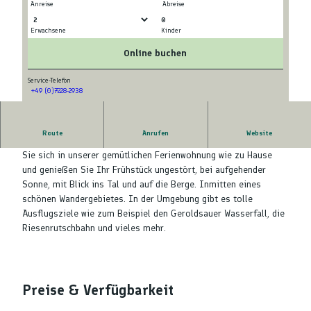
Anreise
Abreise
0
Erwachsene
Kinder
© tomas
© tomas
Online buchen
Service-Telefon
+49 (0)7228-2938
© tomas
Route
Anrufen
Website
Willkommen in Bermersbach im romantischen Murgtal. Fühlen
Sie sich in unserer gemütlichen Ferienwohnung wie zu Hause
und genießen Sie Ihr Frühstück ungestört, bei aufgehender
Sonne, mit Blick ins Tal und auf die Berge. Inmitten eines
schönen Wandergebietes. In der Umgebung gibt es tolle
Ausflugsziele wie zum Beispiel den Geroldsauer Wasserfall, die
Riesenrutschbahn und vieles mehr.
Preise & Verfügbarkeit