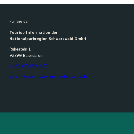
Für Sie da
Tourist-Information der
Nationalparkregion Schwarzwald GmbH
Ruhestein 1
72270 Baiersbronn
+49 7442-18016-20
service@nationalparkregion-schwarzwald.de
F
Y
I
K
a
o
n
o
c
u
s
m
e
t
t
o
b
u
a
o
o
b
g
t
o
e
r
k
a
m