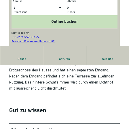
Anreise
Abreise
0
Erwachsene
Kinder
I
© Carmen Schindler
M
Online buchen
G
_
Service-Telefon
0049 7442 6041445
5
Bestehen Fragen zur Unterkunft?
I
5
M
5
G
7
Unser Haus (Baujahr 2011) liegt am Ende einer Sackgasse
Route
Anrufen
Website
_
direkt am Waldrand. Die Ferienwohnung befindet sich im
5
Erdgeschoss des Hauses und hat einen separaten Eingang.
5
Neben dem Eingang befindet sich eine Terrasse zur alleinigen
4
Nutzung. Das hintere Schlafzimmer wird durch einen Lichthof
9
mit ausreichend Licht durchflutet.
Gut zu wissen