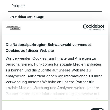
Parkplatz
Erreichbarkeit / Lage
Ortsrand
Waldnähe
Die Nationalparkregion Schwarzwald verwendet
Cookies auf dieser Website
Sprachkenntnisse
Wir verwenden Cookies, um Inhalte und Anzeigen zu
Deutsch, Englisch
personalisieren, Funktionen für soziale Medien anbieten
zu können und die Zugriffe auf unsere Website zu
Ausstattung
analysieren. Außerdem geben wir Informationen zu Ihrer
Verwendung unserer Website an unsere Partner für
Kinderbett
soziale Medien, Werbung und Analysen weiter. Unsere
Partner führen diese Informationen möglicherweise mit
Terrasse
weiteren Daten zusammen, die Sie ihnen bereitgestellt
haben oder die sie im Rahmen Ihrer Nutzung der Dienste
E
Nichtraucher Betrieb