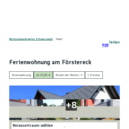
Z
DE
u
Telefon
Suche
m
I
n
h
a
Nationalparkregion Schwarzwald
Hotel
Teilen
PDF
l
t
Ferienwohnung am Förstereck
Ferienwohnung
ab 35,00 €
Anzahl der Betten: 4
1 Zimmer
Reisezeitraum wählen
-