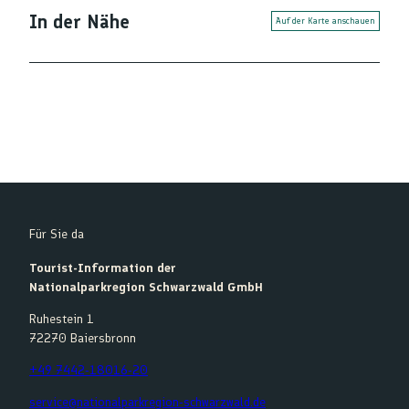
In der Nähe
Auf der Karte anschauen
Für Sie da
Tourist-Information der
Nationalparkregion Schwarzwald GmbH
Ruhestein 1
72270 Baiersbronn
+49 7442-18016-20
service@nationalparkregion-schwarzwald.de