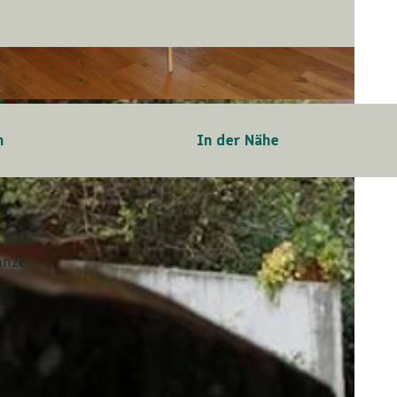
n
In der Nähe
anze