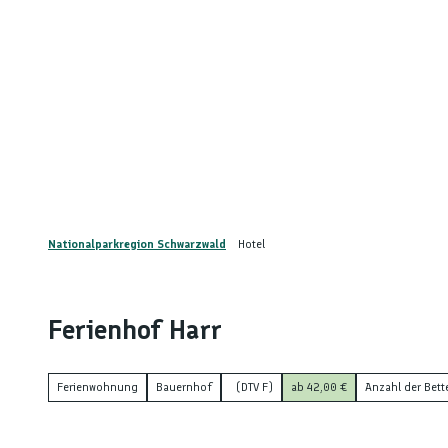
Z
u
nstaltungskalender
Kontakt
m
DE
Menü
Telefon
Suche
I
n
h
a
l
t
Nationalparkregion Schwarzwald
Hotel
Ferienhof Harr
Ferienwohnung
Bauernhof
(DTV F)
ab 42,00 €
Anzahl der Bett