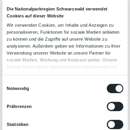
Garage
Die Nationalparkregion Schwarzwald verwendet
Cookies auf dieser Website
Parkplatz
Wir verwenden Cookies, um Inhalte und Anzeigen zu
personalisieren, Funktionen für soziale Medien anbieten
Klassifizierung
zu können und die Zugriffe auf unsere Website zu
analysieren. Außerdem geben wir Informationen zu Ihrer
Schwarzwald Plus
Verwendung unserer Website an unsere Partner für
soziale Medien, Werbung und Analysen weiter. Unsere
Sprachkenntnisse
Partner führen diese Informationen möglicherweise mit
Deutsch, Englisch
weiteren Daten zusammen, die Sie ihnen bereitgestellt
haben oder die sie im Rahmen Ihrer Nutzung der Dienste
E
Ausstattung
gesammelt haben.
Notwendig
i
n
Nichtraucher Betrieb
w
Präferenzen
i
Wireless-Lan
l
l
Statistiken
Zahlungsmöglichkeiten