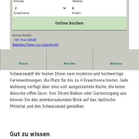
Anreise
Abreise
0
Erwachsene
Kinder
F
F
e
e
Online buchen
r
r
i
i
Service-Telefon
+49 7442 180220
e
e
Bestehen Fragen zur Unterkunft?
F
n
n
e
w
w
r
o
o
Route
Anrufen
Website
i
Willkommen im Ferienhaus Bergmosis im wunderschönen
h
h
e
Schwarzwald! Wir bieten Ihnen zwei moderne und hochwertige
n
n
n
Ferienwohnungen, die Platz für bis zu 4 Erwachsene bieten. Jede
u
u
w
Wohnung verfügt über eine voll ausgestattete Küche, die keine
n
n
o
Wünsche offen lässt. Von Ihrem Balkon oder Gartenzugang aus
g
g
h
können Sie den atemberaubenden Blick auf das idyllische
e
e
n
Mitteltal und den Schwarzwald genießen.
n
n
u
_
_
n
B
B
g
e
e
e
r
r
Gut zu wissen
n
g
g