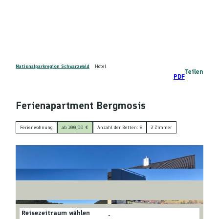
Z
DE
u
Telefon
Suche
m
I
n
h
a
Nationalparkregion Schwarzwald
Hotel
Teilen
PDF
l
t
Ferienapartment Bergmosis
Ferienwohnung
ab 100,00 €
Anzahl der Betten: 8
2 Zimmer
Reisezeitraum wählen
-