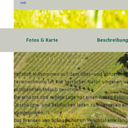
+49
© tomas
Fotos & Karte
Beschreibun
Herzlich Willkommen auf dem Obst- und Winzerhof 
Ferienwohnung ist von herrlicher Natur umgeben und
entspannten Urlaub benötigen.
Die erhöhte und ruhige Lage hat einen hohen Erholu
Obstbäume- und Rebflächen laden zum verweilen ein
Wanderungen.
Das Brennen von Schnaps hat im Renchtal eine lange