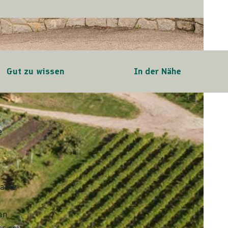
Gut zu wissen
In der Nähe
e
same
an