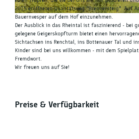
edlen Tropfen, die sie bei uns am Hof probieren und
2015 eröffneten Qualitätsweg "Brennersteig". Auf A
Bauernvesper auf dem Hof einzunehmen.
© tomas
Der Ausblick in das Rheintal ist faszinierend - bei
gelegene Geigerskopfturm bietet einen hervorrage
Sichtachsen ins Renchtal, ins Bottenauer Tal und in
Kinder sind bei uns willkommen - mit dem Spielplat
Fremdwort.
Wir freuen uns auf Sie!
Preise & Verfügbarkeit