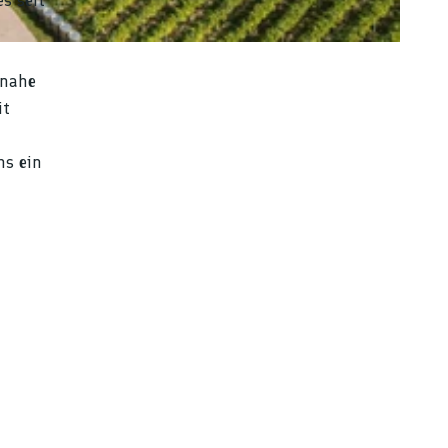
s seit
 nahe
it
ns ein