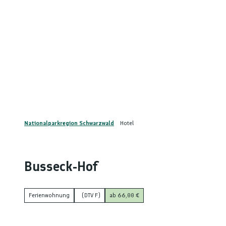
Z
u
nstaltungskalender
Kontakt
m
DE
Menü
Telefon
Suche
I
n
h
a
l
t
Nationalparkregion Schwarzwald
Hotel
Busseck-Hof
Ferienwohnung
(DTV F)
ab 66,00 €