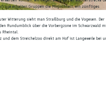
 erwerben können. Wir liegen auch an der Wanderstrecke de
nfrage erhalten Gruppen die Möglichkeit, ein zünftiges
 guter Witterung sieht man Straßburg und die Vogesen. Der
nden Rundumblick über die Vorbergzone im Schwarzwald m
s Rheintal.
z und dem Streichelzoo direkt am Hof ist Langeweile bei u