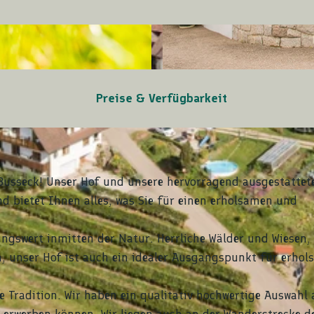
© tomas
g
Preise & Verfügbarkeit
Busseck! Unser Hof und unsere hervorragend ausgestattet
 bietet Ihnen alles, was Sie für einen erholsamen und
ngswert inmitten der Natur. Herrliche Wälder und Wiesen,
, unser Hof ist auch ein idealer Ausgangspunkt für erhol
 Tradition. Wir haben ein qualitativ hochwertige Auswahl 