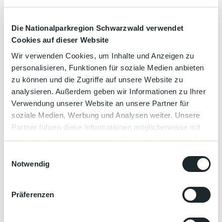
Anzahl Betten
6
s
e
Gesamtzahl der Zimmer
1
Die Nationalparkregion Schwarzwald verwendet
Cookies auf dieser Website
Parkplätze
Wir verwenden Cookies, um Inhalte und Anzeigen zu
personalisieren, Funktionen für soziale Medien anbieten
Parkplatz
zu können und die Zugriffe auf unsere Website zu
Sprachkenntnisse
analysieren. Außerdem geben wir Informationen zu Ihrer
Verwendung unserer Website an unsere Partner für
Deutsch, Englisch, Französisch
soziale Medien, Werbung und Analysen weiter. Unsere
Partner führen diese Informationen möglicherweise mit
Ausstattung
weiteren Daten zusammen, die Sie ihnen bereitgestellt
haben oder die sie im Rahmen Ihrer Nutzung der Dienste
Nichtraucher Betrieb
E
gesammelt haben.
Notwendig
i
Gästekühlschrank
n
w
Präferenzen
i
Gästeküche
l