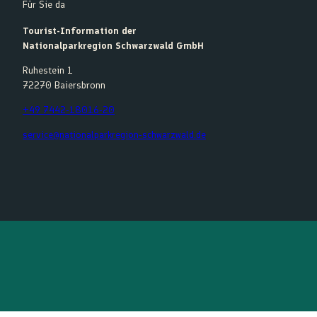
Für Sie da
Tourist-Information der
Nationalparkregion Schwarzwald GmbH
Ruhestein 1
72270 Baiersbronn
+49 7442-18016-20
service@nationalparkregion-schwarzwald.de
F
Y
I
K
a
o
n
o
c
u
s
m
e
t
t
o
b
u
a
o
o
b
g
t
o
e
r
k
a
m