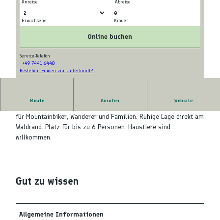
Anreise
Abreise
0
Erwachsene
Kinder
A
T
u
e
Online buchen
ß
r
e
r
Service-Telefon
+49 7441 6448
n
a
Bestehen Fragen zur Unterkunft?
A
a
s
u
n
s
ß
s
e
Route
Anrufen
Website
e
Ferienhaus am Rande des Nationalparks Nordschwarzwald. Ideal
i
B
n
für Mountainbiker, Wanderer und Familien. Ruhige Lage direkt am
c
l
a
Waldrand. Platz für bis zu 6 Personen. Haustiere sind
h
a
n
willkommen.
t
c
s
2
k
i
B
f
c
l
o
h
a
r
Gut zu wissen
t
c
e
B
k
s
l
f
t
Allgemeine Informationen
a
o
B