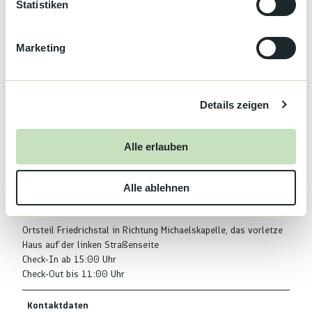
l
Statistiken
Wireless-Lan
i
g
Zahlungsmöglichkeiten
Marketing
u
Überweisung
n
g
Anreise & Parken
Details zeigen
s
Anreise mit dem Auto
Anreise mit öffentlichen Verkehrsmitteln
a
u
Alle erlauben
Weitere Infos
s
w
Kostenlose Leistungen:
Haustiere
Alle ablehnen
a
Grill
h
l
Ortsteil Friedrichstal in Richtung Michaelskapelle, das vorletze
Haus auf der linken Straßenseite
Check-In ab 15:00 Uhr
Check-Out bis 11:00 Uhr
Kontaktdaten