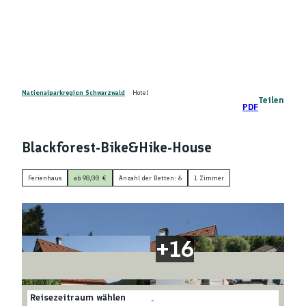
Z
DE
u
Telefon
Suche
m
I
n
h
a
Nationalparkregion Schwarzwald
Hotel
Teilen
PDF
l
t
Blackforest-Bike&Hike-House
Ferienhaus
ab 98,00 €
Anzahl der Betten: 6
1 Zimmer
Reisezeitraum wählen
-