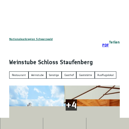
Z
DE
u
Telefon
Suche
m
I
n
h
a
Nationalparkregion Schwarzwald
Teilen
PDF
l
t
Weinstube Schloss Staufenberg
Restaurant
Weinstube
Sonstige
Gasthof
Gaststätte
Ausflugslokal