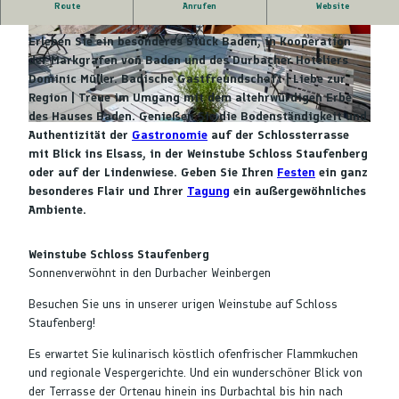
Route
Anrufen
Website
Genuss und Lebensfreude hoch über der Ortenau
Erleben Sie ein besonderes Stück Baden, in Kooperation
4
4
der Markgrafen von Baden und des Durbacher Hoteliers
0
0
Dominic Müller. Badische Gastfreundschaft | Liebe zur
4
4
Region | Treue im Umgang mit dem altehrwürdigen Erbe
7
7
des Hauses Baden. Genießen Sie die Bodenständigkeit und
7
7
4
Authentizität der
Gastronomie
auf der Schlossterrasse
0
0
0
mit Blick ins Elsass, in der Weinstube Schloss Staufenberg
2
3
4
oder auf der Lindenwiese. Geben Sie Ihren
Festen
ein ganz
7
besonderes Flair und Ihrer
Tagung
ein außergewöhnliches
7
Ambiente.
0
1
Weinstube Schloss Staufenberg
Sonnenverwöhnt in den Durbacher Weinbergen
Besuchen Sie uns in unserer urigen Weinstube auf Schloss
Staufenberg!
Es erwartet Sie kulinarisch köstlich ofenfrischer Flammkuchen
und regionale Vespergerichte. Und ein wunderschöner Blick von
der Terrasse der Ortenau hinein ins Durbachtal bis hin nach