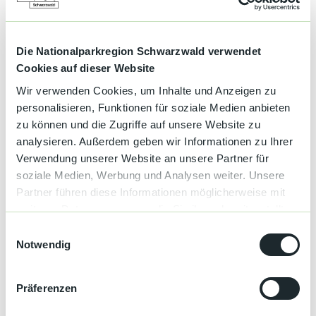
Betriebsferien
Geschlossen: 02.02.2026 - 03.03.2026
Die Nationalparkregion Schwarzwald verwendet
Geschlossen: 18.12.2025
Cookies auf dieser Website
Geschlossen: 25.12.2025
Wir verwenden Cookies, um Inhalte und Anzeigen zu
Geschlossen: nur mit gültigem Silvesterticket 31.12.2025
personalisieren, Funktionen für soziale Medien anbieten
zu können und die Zugriffe auf unsere Website zu
Eignung
analysieren. Außerdem geben wir Informationen zu Ihrer
Verwendung unserer Website an unsere Partner für
für jedes Wetter
soziale Medien, Werbung und Analysen weiter. Unsere
Partner führen diese Informationen möglicherweise mit
Zahlungsmöglichkeiten
weiteren Daten zusammen, die Sie ihnen bereitgestellt
Barzahlung, Mastercard
haben oder die sie im Rahmen Ihrer Nutzung der Dienste
E
gesammelt haben.
Notwendig
i
Küchenangebote
n
w
Präferenzen
Abendessen
i
l