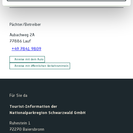
h
l
Pächter/Betreiber
Aubachweg 2A
77886
Lauf
+49 7841 9809
Anreise mit dem Auto
Anreise mit öffentlichen Verkehrsmitteln
Für Sie da
Tourist-Information der
Nationalparkregion Schwarzwald GmbH
Ruhestein 1
72270 Baiersbronn