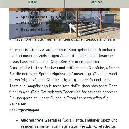
Route
Anrufen
Großer Abenteuerspielplatz
Dart & Tischkicker
©
CC-BY-SA
©
CC-BY-SA
Sportsbar mit Sky & DAZN
Vielfältiges Speise- & Getränkeangebot
Besondere Events
wir laden Sie herzlich auf einen gemütlichen Besuch in unserer
©
CC-BY-SA
Sportgaststätte bzw. auf unserem Sportgelände im Brombach
ein. Bei unserem vielseitigen Angebot ist für jeden Besucher
etwas Passendes dabei! Genießen Sie in entspannter
Atmosphäre leckere Speisen und erfrischende Getränke, während
Sie die neuesten Sportereignisse auf unserer großen Leinwand
mitverfolgen können. Gleichzeitig sorgt unser freundliches
Team aus langjährigen Mitarbeitern dafür, dass sich jeder Gast
rundum wohlfühlt. Bei weiteren Ideen und Anregungen sprechen
Sie uns gerne an, unser Clubhaus-Team ist stets offen für
Neuheiten
und Ergänzungen!
Alkoholfreie Getränke
(Cola, Fanta, Paulaner Spezi und
einigen Varianten von Peterstaler wie z.B. Apfelschorle,