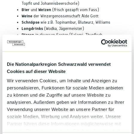
Topfit und Johannisbeerschorle)
Bier
und
Weizen
(frisch gezapft vom Fass)
Weine
der Winzergenossenschaft Alde Gott
Schnäpse
wie z.B. Topinambur, Blutwurz, Williams
Longdrinks
(Wodka, Jägermeister)
Pizzen
in diversen Sorten (Salami, Thunfisch,
vegetarisch)
Flammkuchen
(Elsässer Art)
Snacks
(Brezel und belegte Brötchen)
Die Nationalparkregion Schwarzwald verwendet
Cookies auf dieser Website
Gut zu wissen
Wir verwenden Cookies, um Inhalte und Anzeigen zu
personalisieren, Funktionen für soziale Medien anbieten
zu können und die Zugriffe auf unsere Website zu
Öffnungszeiten
analysieren. Außerdem geben wir Informationen zu Ihrer
Verwendung unserer Website an unsere Partner für
Fr 18:00 - 22:00
soziale Medien, Werbung und Analysen weiter. Unsere
Sa, So 10:00 - 19:00
Partner führen diese Informationen möglicherweise mit
weiteren Daten zusammen, die Sie ihnen bereitgestellt