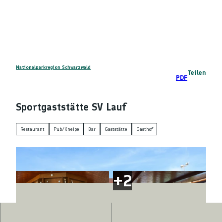
Z
DE
u
Telefon
Suche
m
I
n
h
a
Nationalparkregion Schwarzwald
Teilen
PDF
l
t
Sportgaststätte SV Lauf
Restaurant
Pub/Kneipe
Bar
Gaststätte
Gasthof