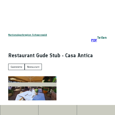
Z
DE
u
Telefon
Suche
m
I
n
h
a
Nationalparkregion Schwarzwald
Teilen
PDF
l
t
Restaurant Gude Stub - Casa Antica
Gaststätte
Restaurant
© Casa Antica |
CC-BY-NC-SA