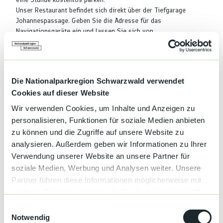
Unser Restaurant befindet sich direkt über der Tiefgarage
Johannespassage. Geben Sie die Adresse für das
Navigationsgaräte ein und lassen Sie sich von
Weitere Infos
Gusto – der kulinarische Reiseführer
6 Gusto-Pfannen Bonus
Die Nationalparkregion Schwarzwald verwendet
Sehr gute, handwerklich sorgfältig zubereitete Küche aus
Cookies auf dieser Website
überdurchschnittlichen Produkten | wenig
Wir verwenden Cookies, um Inhalte und Anzeigen zu
Qualitätsschwankungen, handwerklich exakt (Garzeiten,
personalisieren, Funktionen für soziale Medien anbieten
Saucen...) und pointiert gewürzt | harmonischer, gut austarierter
zu können und die Zugriffe auf unsere Website zu
Geschmack | ein gewisses Maß an Komplexität | eine leicht
individuelle Note bei der Umsetzung (Stil, Kreativität...) | Es
analysieren. Außerdem geben wir Informationen zu Ihrer
wird klar auf überdurchschnittlichem Niveau gekocht –
Verwendung unserer Website an unsere Partner für
handwerkliche Unebenheiten sind hier selten | die Proportionen
soziale Medien, Werbung und Analysen weiter. Unsere
sind meist stimmig arrangiert.
Partner führen diese Informationen möglicherweise mit
Restaurants hebt sich unserer Ansicht nach erkennbar von den
weiteren Daten zusammen, die Sie ihnen bereitgestellt
anderen Restaurants der gleichen Bewertungsstufe ab.
haben oder die sie im Rahmen Ihrer Nutzung der Dienste
E
gesammelt haben.
Varta Diamanten Restaurant
Notwendig
i