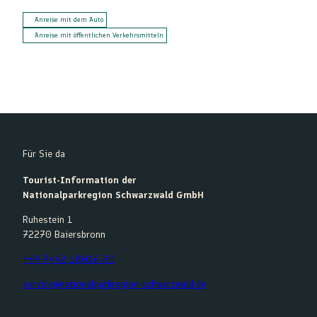
Anreise mit dem Auto
Anreise mit öffentlichen Verkehrsmitteln
Für Sie da
Tourist-Information der
Nationalparkregion Schwarzwald GmbH
Ruhestein 1
72270 Baiersbronn
+49 7442-18016-20
service@nationalparkregion-schwarzwald.de