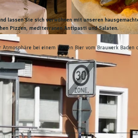
 und lassen Sie sich verwöhnen mit unseren hausgemacht
chen Pizzen, mediterranen Antipasti und Salaten.
© Jürgen Boos
er Atmosphäre bei einem kühlen Bier vom Brauwerk Baden 
llen