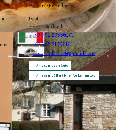
Pächter/Betreiber
en
Grol 1
77770
Durbach
+49 781 20550173
+49 162 9199212
oder
gregorkollcaku0@gmail.com
Anreise mit dem Auto
Anreise mit öffentlichen Verkehrsmitteln