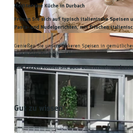
Mediterrane Küche in Durbach
Freuen Sie sich auf typisch italienische Speisen
Pasta- und Nudelgerichten, mit frischen italienis
© Jürgen Boos |
CC-BY-NC-ND
Genießen Sie unsere leckeren Speisen in gemütlich
einem Glas Durbacher Wein
Alle Pizzen können Sie auch zum Mitnehmen beste
Gut zu wissen