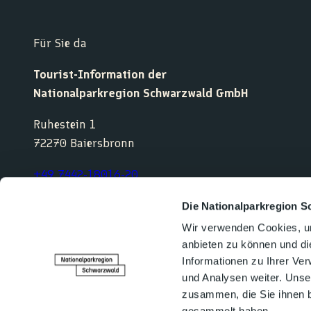
Für Sie da
Tourist-Information der
Nationalparkregion Schwarzwald GmbH
Ruhestein 1
72270 Baiersbronn
+49 7442-18016-20
service@nationalparkregion-schwarzwald.de
Die Nationalparkregion S
Wir verwenden Cookies, um
anbieten zu können und di
F
Y
I
K
Informationen zu Ihrer Ve
a
o
n
o
und Analysen weiter. Unse
c
u
s
m
e
t
t
o
zusammen, die Sie ihnen b
b
u
a
o
gesammelt haben.