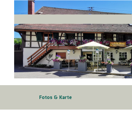
©
CC-BY-NC-SA
Fotos & Karte