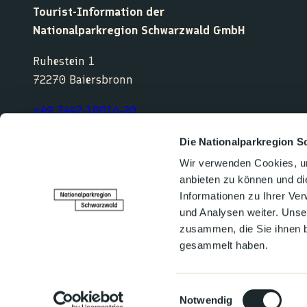
Tourist-Information der
Nationalparkregion Schwarzwald GmbH
Ruhestein 1
72270 Baiersbronn
+49 7442-18016-20
service@nationalparkregion-schwarzwald.de
Die Nationalparkregion S
Wir verwenden Cookies, um
anbieten zu können und di
F
Y
I
K
Informationen zu Ihrer Ve
a
o
n
o
und Analysen weiter. Unse
c
u
s
m
e
t
t
o
zusammen, die Sie ihnen b
b
u
a
o
gesammelt haben.
o
b
g
t
o
e
r
k
a
Kontakt
Datenschutz
Impressum
m
E
Barrierefreiheit
Notwendig