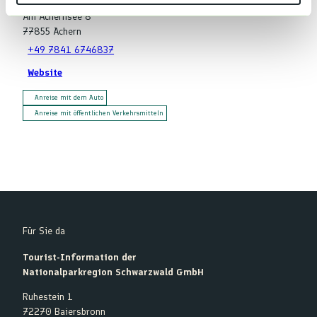
h
Am Achernsee 8
l
77855
Achern
+49 7841 6746837
Website
Anreise mit dem Auto
Anreise mit öffentlichen Verkehrsmitteln
Für Sie da
Tourist-Information der
Nationalparkregion Schwarzwald GmbH
Ruhestein 1
72270 Baiersbronn