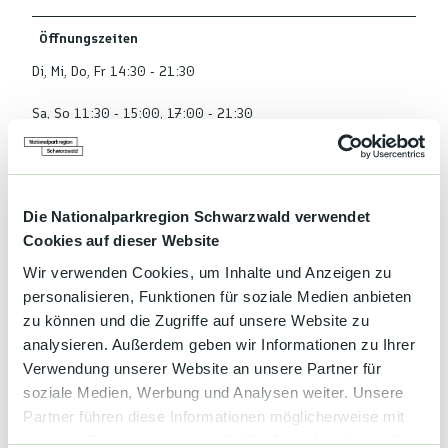
Öffnungszeiten
Di, Mi, Do, Fr 14:30 - 21:30
Sa, So 11:30 - 15:00, 17:00 - 21:30
Geschlossen:
Mo 09:00 - 17:00
Die Nationalparkregion Schwarzwald verwendet
Geschlossen: 01.01.2027 - 31.03.2027
Cookies auf dieser Website
Anreise & Parken
Wir verwenden Cookies, um Inhalte und Anzeigen zu
personalisieren, Funktionen für soziale Medien anbieten
Genügend Parkfläche gibt es vor den Toren des Campingplatzes.
Für gehbehinderte Gäste stehen Parkplätze direkt beim
zu können und die Zugriffe auf unsere Website zu
Restaurant zur Verfügung. Der Zugang zum Restaurant über den
analysieren. Außerdem geben wir Informationen zu Ihrer
Campingplatz ist für den externen Besucher der Gaststätte
Verwendung unserer Website an unsere Partner für
selbstverständlich ohne Eintrittsentgelt möglich.
soziale Medien, Werbung und Analysen weiter. Unsere
Partner führen diese Informationen möglicherweise mit
Autor:in
weiteren Daten zusammen, die Sie ihnen bereitgestellt