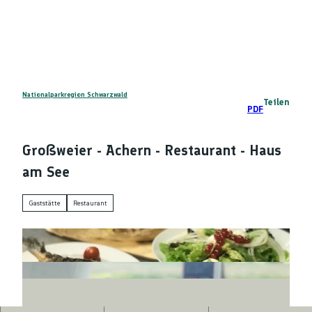
Z
DE
u
Telefon
Suche
m
I
n
h
a
Nationalparkregion Schwarzwald
Teilen
PDF
l
t
Großweier - Achern - Restaurant - Haus
am See
Gaststätte
Restaurant