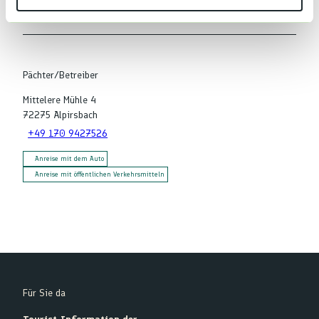
In der Nähe
Auf der Karte anschauen
h
l
Pächter/Betreiber
Mittelere Mühle 4
72275
Alpirsbach
+49 170 9427526
Anreise mit dem Auto
Anreise mit öffentlichen Verkehrsmitteln
Für Sie da