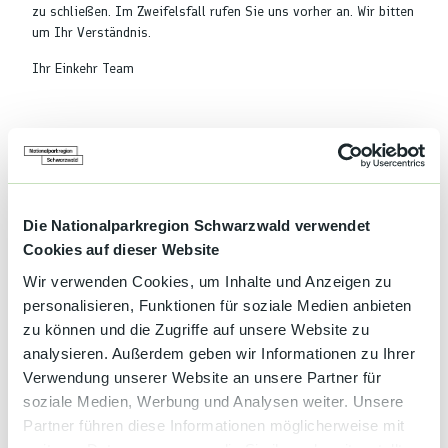
zu schließen. Im Zweifelsfall rufen Sie uns vorher an. Wir bitten
um Ihr Verständnis.
Ihr Einkehr Team
Gut zu wissen
Die Nationalparkregion Schwarzwald verwendet
Cookies auf dieser Website
Öffnungszeiten
Wir verwenden Cookies, um Inhalte und Anzeigen zu
Mo 09:00 - 17:00
personalisieren, Funktionen für soziale Medien anbieten
zu können und die Zugriffe auf unsere Website zu
analysieren. Außerdem geben wir Informationen zu Ihrer
Mai-Oktober
Verwendung unserer Website an unsere Partner für
01.05.2026 - 01.10.2026
Do 12:00 - 16:00
soziale Medien, Werbung und Analysen weiter. Unsere
Fr, Sa, So 11:30 - 19:00 Küche bis 18:00 Uhr
Partner führen diese Informationen möglicherweise mit