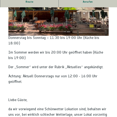
Route
Anrufen
Schöne Einkehrmöglichkeit direkt am Flößerpfad.
Regionale Spezialitäten.
© Stadt Alpirsbach
© Stadt Alpirsbach
Die Einkehr Mittlere Mühle ist vom 1.Mai bis Oktober zu
folgenden Zeiten geöffnet:
Donnerstag bis Sonntag – 11:30 bis 19:00 Uhr (Küche bis
© Stadt Alpirsbach
18:00)
Im Sommer werden wir bis 20:00 Uhr geöffnet haben (Küche
bis 19:00)
Der „Sommer“ wird unter der Rubrik „Aktuelles“ angekündigt.
Achtung: Aktuell Donnerstags nur von 12:00 - 16:00 Uhr
geöffnet.
Liebe Gäste,
da wir vorwiegend eine Schönwetter Lokation sind, behalten wir
uns vor, bei wirklich schlecher Wetterlage, unser Lokal vorzeitig