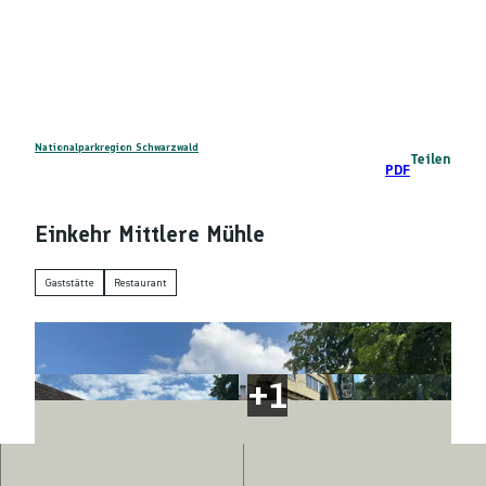
Z
DE
u
Telefon
Suche
m
I
n
h
a
Nationalparkregion Schwarzwald
Teilen
PDF
l
t
Einkehr Mittlere Mühle
Gaststätte
Restaurant