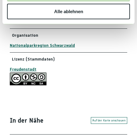
w
Autor:in
Alle ablehnen
a
h
Freudenstadt
l
Organisation
Nationalparkregion Schwarzwald
Lizenz (Stammdaten)
Freudenstadt
In der Nähe
Auf der Karte anschauen