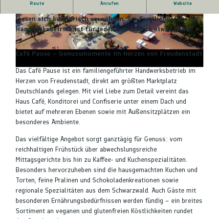
V
Route
Anrufen
Website
Kehren Sie ins Café Pause auf dem Marktplatz ein uns
i
lassen sich kulinarisch verwöhnen. Im familiengeführten
d
© Café Pause |
CC-BY-NC-SA
© Café Pause |
CC-BY-NC-SA
Handwerksbetrieb ist für jeden Geschmack etwas dabei.
e
o
Café Pause – Genussmomente im Herzen von Freudenstadt
a
b
Das Café Pause ist ein familiengeführter Handwerksbetrieb im
Herzen von Freudenstadt, direkt am größten Marktplatz
s
Deutschlands gelegen. Mit viel Liebe zum Detail vereint das
p
Haus Café, Konditorei und Confiserie unter einem Dach und
i
bietet auf mehreren Ebenen sowie mit Außensitzplätzen ein
e
besonderes Ambiente.
l
Das vielfältige Angebot sorgt ganztägig für Genuss: vom
e
reichhaltigen Frühstück über abwechslungsreiche
n
Mittagsgerichte bis hin zu Kaffee- und Kuchenspezialitäten.
Besonders hervorzuheben sind die hausgemachten Kuchen und
Torten, feine Pralinen und Schokoladenkreationen sowie
regionale Spezialitäten aus dem Schwarzwald. Auch Gäste mit
besonderen Ernährungsbedürfnissen werden fündig – ein breites
Sortiment an veganen und glutenfreien Köstlichkeiten rundet