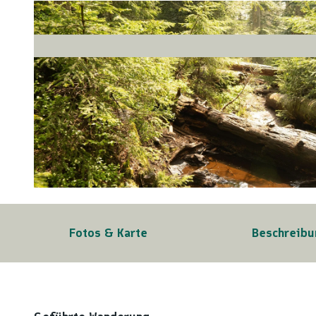
© Baiersbronn Touristik/Max Günter |
CC-BY-SA
Fotos & Karte
Beschreibu