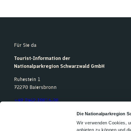
Für Sie da
Tourist-Information der
Nationalparkregion Schwarzwald GmbH
Ruhestein 1
72270 Baiersbronn
+49 7442-18016-20
service@nationalparkregion-schwarzwald.de
Die Nationalparkregion S
Wir verwenden Cookies, um
anbieten zu können und di