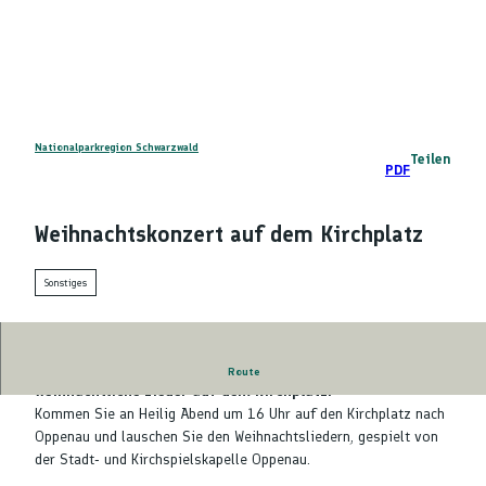
Z
DE
u
Telefon
Suche
m
I
n
h
a
Nationalparkregion Schwarzwald
Teilen
PDF
l
t
Weihnachtskonzert auf dem Kirchplatz
Sonstiges
Die Stadt- und Kirchspielskapelle Oppenau spielt
Route
weihnachtliche Lieder auf dem Kirchplatz.
Kommen Sie an Heilig Abend um 16 Uhr auf den Kirchplatz nach
Oppenau und lauschen Sie den Weihnachtsliedern, gespielt von
der Stadt- und Kirchspielskapelle Oppenau.