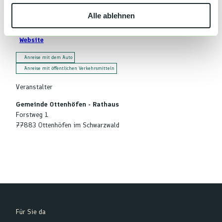
w
Evangelische Kirche
Alle ablehnen
a
Albert-Köhler-Strasse 28
77883
Ottenhöfen im Schwarzwald
h
Website
l
Anreise mit dem Auto
Anreise mit öffentlichen Verkehrsmitteln
Veranstalter
Gemeinde Ottenhöfen - Rathaus
Forstweg 1
77883
Ottenhöfen im Schwarzwald
Für Sie da