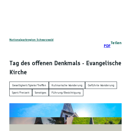
Z
DE
u
Telefon
Suche
m
I
n
h
a
Nationalparkregion Schwarzwald
Teilen
PDF
l
t
Tag des offenen Denkmals - Evangelische
Kirche
Geselligkeit/Spiele/Treffen
Kulinarische Wanderung
Geführte Wanderung
Sport/Freizeit
Sonstiges
Führung/Besichtigung