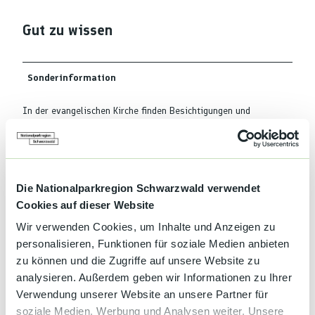
Gut zu wissen
Sonderinformation
In der evangelischen Kirche finden Besichtigungen und
Erklärungen der Holzkirche, im Stil einer norwegischen
Stabkirche statt.
Zahlungsmöglichkeiten
Die Nationalparkregion Schwarzwald verwendet
Cookies auf dieser Website
Eintritt frei
Wir verwenden Cookies, um Inhalte und Anzeigen zu
Dokumente
personalisieren, Funktionen für soziale Medien anbieten
Plakat Evangelische Kirche.pdf
zu können und die Zugriffe auf unsere Website zu
analysieren. Außerdem geben wir Informationen zu Ihrer
Autor:in
Verwendung unserer Website an unsere Partner für
soziale Medien, Werbung und Analysen weiter. Unsere
Ottenhöfen im Schwarzwald