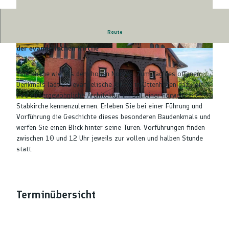
Route
Tag des offenen Denkmals - Besichtigung und Vorführung
der evangelischen Kirche
© Tourist-Info Ottenhöfen |
CC-BY-SA
© Nicolai Stotz |
CC-BY-SA
Eine Kirche wie aus dem hohen Norden: Zum Tag des offenen
Denkmals lädt die evangelische Kirche in Ottenhöfen dazu ein,
ihre außergewöhnliche Architektur im Stil einer norwegischen
© Nicola Stotz |
CC-BY-SA
Stabkirche kennenzulernen. Erleben Sie bei einer Führung und
Vorführung die Geschichte dieses besonderen Baudenkmals und
werfen Sie einen Blick hinter seine Türen. Vorführungen finden
zwischen 10 und 12 Uhr jeweils zur vollen und halben Stunde
statt.
Terminübersicht