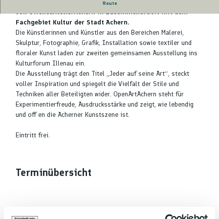
Kunstvielfalt im Kulturforum Illenau. Eine Veranstaltung
Route
von OffenesAtelierAchern in Zusammenarbeit mit dem
Fachgebiet Kultur der Stadt Achern.
Die Künstlerinnen und Künstler aus den Bereichen Malerei,
Skulptur, Fotographie, Grafik, Installation sowie textiler und
floraler Kunst laden zur zweiten gemeinsamen Ausstellung ins
Kulturforum Illenau ein.
Die Ausstellung trägt den Titel „Jeder auf seine Art“, steckt
voller Inspiration und spiegelt die Vielfalt der Stile und
Techniken aller Beteiligten wider. OpenArtAchern steht für
Experimentierfreude, Ausdrucksstärke und zeigt, wie lebendig
und off en die Acherner Kunstszene ist.
Eintritt frei.
Terminübersicht