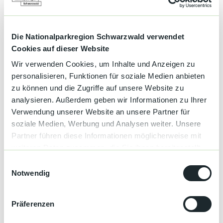
Gut zu wissen
Die Nationalparkregion Schwarzwald verwendet
Sonderinformation
Cookies auf dieser Website
Stadt Achern - FG 3.3 Kultur
Wir verwenden Cookies, um Inhalte und Anzeigen zu
Illenauer Allee 73
personalisieren, Funktionen für soziale Medien anbieten
77855 Achern
zu können und die Zugriffe auf unsere Website zu
Fachbereichsleiter Jakob Vinje
Telefon: +49 7841 642-1140
analysieren. Außerdem geben wir Informationen zu Ihrer
Telefax: +40 7841 642-3260
Verwendung unserer Website an unsere Partner für
kultur@achern.de
soziale Medien, Werbung und Analysen weiter. Unsere
https://www.kulturforum-illenau.de/
Partner führen diese Informationen möglicherweise mit
weiteren Daten zusammen, die Sie ihnen bereitgestellt
Autor:in
haben oder die sie im Rahmen Ihrer Nutzung der Dienste
E
Achern
gesammelt haben.
Notwendig
i
n
Organisation
w
Präferenzen
Nationalparkregion Schwarzwald
i
l