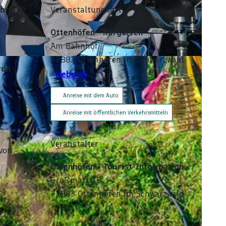
brise“
Veranstaltungsort
Ottenhöfen - Kurgarten
Am Bahnhof
77883
Ottenhöfen im Schwarzwald
von
Website
Anreise mit dem Auto
Anreise mit öffentlichen Verkehrsmitteln
Veranstalter
von
Ottenhöfen - Tourist-Information
Großmatt 15
77883
Ottenhöfen im Schwarzwald