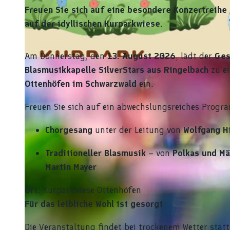
Freuen Sie sich auf eine besondere Konzertreihe
auf der idyllischen Kurparkwiese.
Am Donnerstag, den
13. August 2026
, lädt der
Ges
© KI-generiertes Bild (Canva) |
CC-BY-SA
Blasmusikkapelle SilverStars aus Ringelbach
zu e
Ottenhöfen im Schwarzwald
ein.
Freuen Sie sich auf ein abwechslungsreiches Progr
Chorgesang
unter der Leitung von
Wolfgang H
Traditioneller Blasmusik
– von
Polkas und M
Martin Mayer
Ort:
Kurparkwiese Ottenhöfen
Für das leibliche Wohl ist gesorgt
Die Veranstaltung findet bei trockenem Wetter statt