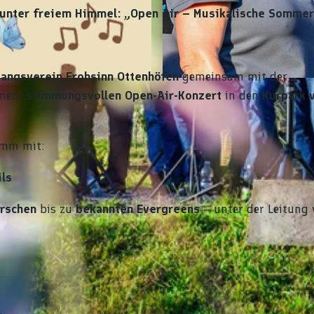
 unter freiem Himmel:
„Open Air – Musikalische Sommer
angsverein Frohsinn Ottenhöfen
gemeinsam mit der
© Nicolai Stotz |
CC-BY-SA
inem
stimmungsvollen Open-Air-Konzert
in den
Kurpark 
amm mit:
ils
ärschen
bis zu
bekannten Evergreens
– unter der Leitung 
.