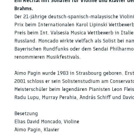
Ein Recital mit Sonaten für Violine und Klavier 
Brahms.
Der 21-jährige deutsch-spanisch-malaysische Violin
Prix beim Internationalen Karol Lipinski Wettbewer
Preis beim Int. Valsesia Musica Wettbewerb in Itali
Russland. Moncado wirkte vielfach als Solist bei 
Bayerischen Rundfunks oder dem Sendai Philharmon
renommieren Musikfestivals.
Aimo Pagin wurde 1983 in Strasbourg geboren. Erste
2001 schloss er sein Solistenstudium am Conservat
Meisterschüler beim legendären Pianisten Leon Flei
Radu Lupu, Murray Perahia, András Schiff und Davi
Besetzung
Elias David Moncado, Violine
Aimo Pagin, Klavier