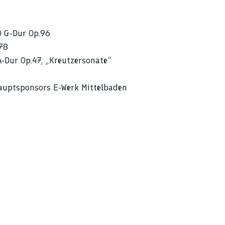
0 G-Dur Op.96
.78
A-Dur Op.47, „Kreutzersonate“
auptsponsors E-Werk Mittelbaden