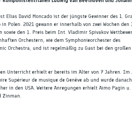
der Komponistentitanen Ludwig van Beethoven und Johan
ist Elias David Moncado ist der jüngste Gewinner des 1. Gr
b in Polen. 2021 gewann er innerhalb von zwei Wochen den 
en sowie den 1. Preis beim Int. Vladimir Spivakov Wettbewe
namhaften Orchestern, wie dem Symphonieorchester des
ic Orchestra, und ist regelmäßig zu Gast bei den großen
n Unterricht erhielt er bereits im Alter von 7 Jahren. Im
oire Supérieur de musique de Genève ab und wurde danach
sher in den USA. Weitere Anregungen erhielt Aimo Pagin u. 
d Zinman.