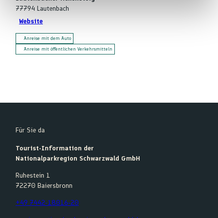
l
77794
Lautenbach
Website
Anreise mit dem Auto
Anreise mit öffentlichen Verkehrsmitteln
Für Sie da
Tourist-Information der
Nationalparkregion Schwarzwald GmbH
Ruhestein 1
72270 Baiersbronn
+49 7442-18016-20