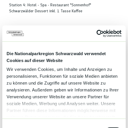
Station 4: Hotel - Spa - Restaurant "Sonnenhof"
Schwarzwälder Dessert inkl. 1 Tasse Kaffee
Terminübersicht
Die Nationalparkregion Schwarzwald verwendet
Cookies auf dieser Website
Gut zu wissen
Wir verwenden Cookies, um Inhalte und Anzeigen zu
personalisieren, Funktionen für soziale Medien anbieten
zu können und die Zugriffe auf unsere Website zu
Sonderinformation
analysieren. Außerdem geben wir Informationen zu Ihrer
Verwendung unserer Website an unsere Partner für
Gemeinde Lautenbach
Hauptstraße 48
soziale Medien, Werbung und Analysen weiter. Unsere
77794 Lautenbach
Partner führen diese Informationen möglicherweise mit
Johanna Berisa
weiteren Daten zusammen, die Sie ihnen bereitgestellt
Telefon: 07802-92590
haben oder die sie im Rahmen Ihrer Nutzung der Dienste
E
Telefax: 07802-925959