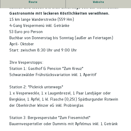
Lernen Sie die Traumtour "Lautenbacher Hexensteig
Route
Website
kennen und lassen Sie sich unterwegs von der heimischen
Gastronomie mit leckeren Köstlichkeiten verwöhnen.
15 km lange Wanderstrecke (559 Hm)
4-Gang Vespermenü inkl. Getränke
53 Euro pro Person
Buchbar von Donnerstag bis Sonntag (außer an Feiertagen)
April- Oktober
Start: zwischen 8:30 Uhr und 9:00 Uhr
Ihre Vesperstopps:
Station 1: Gasthof & Pension "Zum Kreuz"
Schwarzwälder Frühstücksvariation inkl. 1 Aperitif
Station 2: "Picknick unterwegs"
1 x Vesperweckle, 1 x Laugenbrezel, 1 Paar Landjäger oder
Bergkäse, 1 Apfel, 1 kl. Flasche (0,25l) Spätburgunder Rotwein
der Oberkircher Winzer eG inkl. Probierglas
Station 3: Bergvesperstube "Zum Fiesemichel"
Bauernvesperteller oder Dummis mit Apfelmus inkl. 1 Getränk