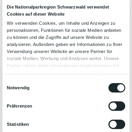
Gut zu wissen
Die Nationalparkregion Schwarzwald verwendet
Cookies auf dieser Website
Wir verwenden Cookies, um Inhalte und Anzeigen zu
Eignung
personalisieren, Funktionen für soziale Medien anbieten
zu können und die Zugriffe auf unsere Website zu
für Familien
analysieren. Außerdem geben wir Informationen zu Ihrer
Verwendung unserer Website an unsere Partner für
Autor:in
soziale Medien, Werbung und Analysen weiter. Unsere
Hannah Echle
Partner führen diese Informationen möglicherweise mit
weiteren Daten zusammen, die Sie ihnen bereitgestellt
Organisation
haben oder die sie im Rahmen Ihrer Nutzung der Dienste
E
gesammelt haben.
Notwendig
Premiumwanderort Bad Peterstal-
i
Griesbach/Nationalparkregion Schwarzwald
n
w
Präferenzen
i
l
l
Statistiken
In der Nähe
Auf der Karte anschauen
i