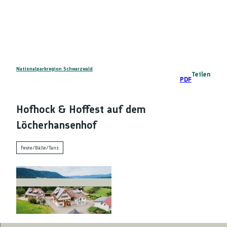
Z
DE
u
Telefon
Suche
m
I
n
h
a
Nationalparkregion Schwarzwald
Teilen
PDF
l
t
Hofhock & Hoffest auf dem
Löcherhansenhof
Feste/Bälle/Tanz
© Verena Schmieder, Löcherhansenhof