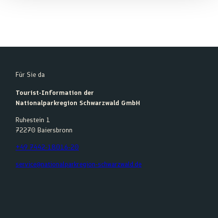
Für Sie da
Tourist-Information der
Nationalparkregion Schwarzwald GmbH
Ruhestein 1
72270 Baiersbronn
+49 7442-18016-20
service@nationalparkregion-schwarzwald.de
F
Y
I
K
a
o
n
o
c
u
s
m
e
t
t
o