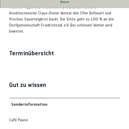
Kurs
Route
Hole dir Tipps und Tricks beim Brotbacken während
Konditormeister Claus-Dieter Wetzel den Ofen Befeuert und
frisches Sauerteigbrot backt. Der Erlös geht zu 100 % an die
Dorfgemeinschaft Friedrichstal e.V. Bei schönem Wetter wird
bewirtet.
Terminübersicht
Gut zu wissen
Sonderinformation
Café Pause