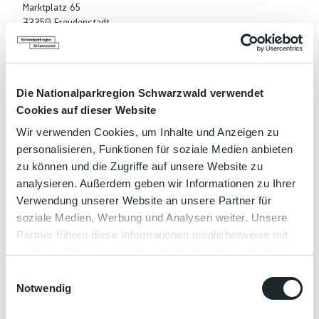
Marktplatz 65
72250 Freudenstadt
info@cafepause.de
https://www.cafepause.de
Tel: +49 7441 85606
Die Nationalparkregion Schwarzwald verwendet
Zahlungsmöglichkeiten
Cookies auf dieser Website
Eintritt frei
Wir verwenden Cookies, um Inhalte und Anzeigen zu
personalisieren, Funktionen für soziale Medien anbieten
Anreise & Parken
zu können und die Zugriffe auf unsere Website zu
Backhäusle Friedrichstal
analysieren. Außerdem geben wir Informationen zu Ihrer
Verwendung unserer Website an unsere Partner für
Autor:in
soziale Medien, Werbung und Analysen weiter. Unsere
Baiersbronn
Partner führen diese Informationen möglicherweise mit
weiteren Daten zusammen, die Sie ihnen bereitgestellt
Organisation
haben oder die sie im Rahmen Ihrer Nutzung der Dienste
E
gesammelt haben.
Notwendig
Nationalparkregion Schwarzwald
i
n