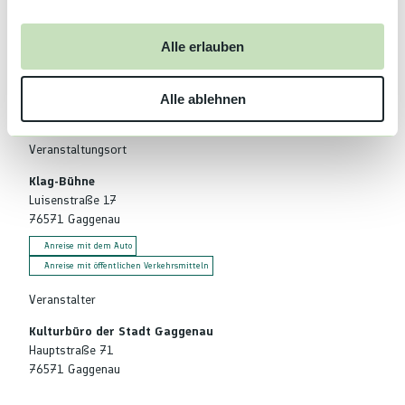
a
u
Alle erlauben
In der Nähe
s
Auf der Karte anschauen
w
Alle ablehnen
a
h
l
Veranstaltungsort
Klag-Bühne
Luisenstraße 17
76571
Gaggenau
Anreise mit dem Auto
Anreise mit öffentlichen Verkehrsmitteln
Veranstalter
Kulturbüro der Stadt Gaggenau
Hauptstraße 71
76571
Gaggenau