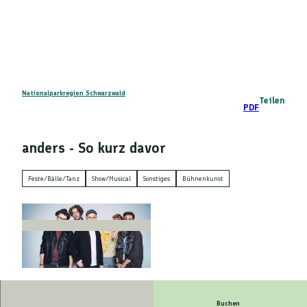
Z
DE
u
Telefon
Suche
m
I
n
h
a
Nationalparkregion Schwarzwald
Teilen
PDF
l
t
anders - So kurz davor
Feste/Bälle/Tanz
Show/Musical
Sonstiges
Bühnenkunst
© Sven Sindt |
CC-BY-ND
Buchen