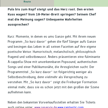
Route
Wer kennt sie nicht? Diese Momente, in denen einem der
Puls bis zum Kopf steigt und das Herz rast. Den ersten
Kuss wagen? Vom 10-Meter-Brett springen? Seinem Chef
mal die Meinung sagen? Unbequeme Wahrheiten
aussprechen?
Kurz: Momente, in denen es ums Ganze geht. Mit ihrem neuen
Programm „So kurz davor“ gehen die fünf Sänger aufs Ganze
und besingen das Leben in all seinen Facetten auf ihre eigene
poetische Weise: Humoristisch, melancholisch, philosophisch
fragend und selbstbewusst. Anders präsentieren eine fulminante
A-cappella-Show mit unverkennbaren Popsound, authentischen
Songs und einer Publikumsnähe, die ihresgleichen sucht. Der
Programmtitel „So kurz davor“ ist folgerichtig weniger als
Selbstbeschreibung, denn vielmehr als Versprechung zu
verstehen. Mit „So kurz davor“ zeigt die Freiburger Formation
einmal mehr, dass sie es schon jetzt mit den großen der Szene
aufnehmen kann.
Neben den bekannten Vorverkaufsstellen erhalten Sie Tickets
auch online unter:
www.reservix.de,
www.rantastic.com