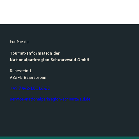
Für Sie da
Tourist-Information der
Nationalparkregion Schwarzwald GmbH
Ruhestein 1
72270 Baiersbronn
+49 7442-18016-20
service@nationalparkregion-schwarzwald.de
F
Y
I
K
a
o
n
o
c
u
s
m
e
t
t
o
b
u
a
o