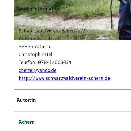
Sonderinformation
© Schwarzwaldverein Achern
Schwarzwaldverein Achern e.V.
Antoniusstr. 16
© Schwarzwaldverein Achern
77855 Achern
Christoph Eitel
Telefon: 07841/663434
cheitel@yahoo.de
http://www.schwarzwaldverein-achern.de
Autor:in
Achern