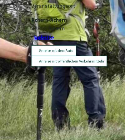
Veranstaltungsort
Achern-Achern
77855
Achern
Website
Anreise mit dem Auto
Anreise mit öffentlichen Verkehrsmitteln