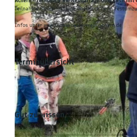
Achern - Teilnahme BW-Heimattage Oberkirch mit
Teilnahme BW-Heimattage Oberkirch beim Festumzu
Infos unter www.schwarzwaldverein-achern.de
Terminübersicht
Gut zu wissen