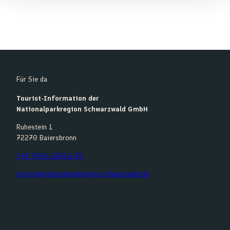
Für Sie da
Tourist-Information der
Nationalparkregion Schwarzwald GmbH
Ruhestein 1
72270 Baiersbronn
+49 7442-18016-20
service@nationalparkregion-schwarzwald.de
F
Y
I
K
a
o
n
o
c
u
s
m
e
t
t
o