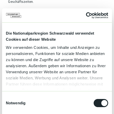
Geschäftszeiten.
Terminübersicht
Die Nationalparkregion Schwarzwald verwendet
Cookies auf dieser Website
Wir verwenden Cookies, um Inhalte und Anzeigen zu
Gut zu wissen
personalisieren, Funktionen für soziale Medien anbieten
zu können und die Zugriffe auf unsere Website zu
analysieren. Außerdem geben wir Informationen zu Ihrer
Sonderinformation
Verwendung unserer Website an unsere Partner für
Heimatmuseum Mösbach e.V.
soziale Medien, Werbung und Analysen weiter. Unsere
Waldulmer Str. 19
Partner führen diese Informationen möglicherweise mit
77855 Achern-Mösbach
weiteren Daten zusammen, die Sie ihnen bereitgestellt
1. Vors. Konrad Frey
freydesign@tonline.de
haben oder die sie im Rahmen Ihrer Nutzung der Dienste
E
http://
gesammelt haben.
Notwendig
i
n
Autor:in