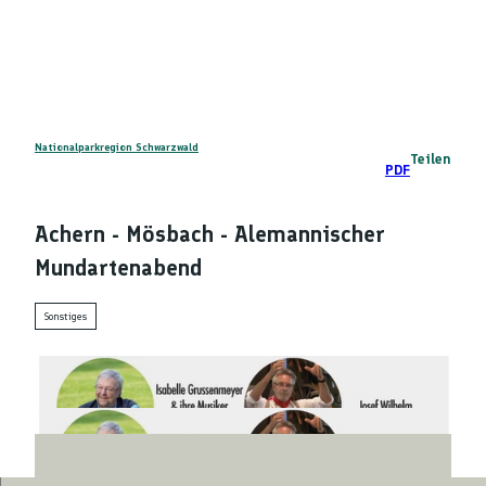
Z
DE
u
Telefon
Suche
m
I
n
h
a
Nationalparkregion Schwarzwald
Teilen
PDF
l
t
Achern - Mösbach - Alemannischer
Mundartenabend
Sonstiges