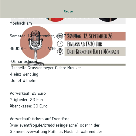
Achern - Mösbach - Alemannischer Mundartenabend
Route
Alemannischer Mundartenabend in der Drei-Kirschen-Halle in
Mösbach am
Samstag, 12. September, ab 17:30 Uhr
BRUDDLE - SINGE - LACHE mit
© Heimatmuseum Mösbach
-Otmar Schnurr
-Isabelle Grussenmeyer & ihre Musiker
© Heimatmuseum Mösbach
-Heinz Wendling
-Josef Wilhelm
Vorverkauf: 25 Euro
Mitglieder: 20 Euro
Abendkasse: 30 Euro
Vorverkaufstickets auf Eventfrog
(www.eventfrog.de/bruddlesingelache) oder in der
Gemeindeverwaltung Rathaus Mösbach während der